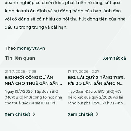
doanh nghiệp có chiến lược phát triển rõ ràng, kết quả
kinh doanh ổn định và sự đồng hành của ban lãnh đạo
với cổ đông sẽ có nhiều cơ hội thu hút dòng tiền của nhà
đầu tư trong trung và dài hạn.
Theo
money.vtv.vn
Tin liên quan
Xem tất cả
21 T7, 2026
•
7:38
17 T7, 2026
•
2:27
BIG KHỞI CÔNG DỰ ÁN
BIG: LÃI QUÝ 2 TĂNG 175%,
NHÀ CHO THUÊ GẦN SÂN
P/E 3.5 LẦN, SẴN SÀNG NỘP
BAY CẦN THƠ VÀ KCN TRÀ
HỒ SƠ LÊN HOSE
Ngày 19/7/2026, Tập đoàn BIG
Tập đoàn Đầu tư BIG (BIG) vừa
NÓC
(MCK: BIG) khởi công tổ hợp nhà
hé lộ kết quả quý 2/2026 với lãi
cho thuê đắc địa sát KCN Trà
ròng bứt phá 175%. Sở hữu định
Nóc và sân bay Cần Thơ. Dự án
giá P/E 3.55 lần, hệ sinh thái mở
Xem chi tiết
Xem chi tiết
hiện thực hóa triết lý kinh doanh
rộng và mục tiêu nộp hồ sơ lên
hướng tới nhu cầu thực, đồng
HOSE vào tháng 8, cổ phiếu BIG
thời hưởng ứng chủ trương phát
đang lọt tầm ngắm dòng